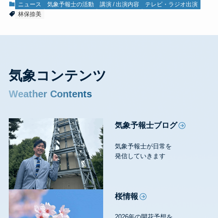
ニュース
気象予報士の活動
講演 / 出演内容
テレビ・ラジオ出演
林保捺美
気象コンテンツ
Weather Contents
気象予報士ブログ
気象予報士が日常を
発信していきます
桜情報
2026年の開花予想を