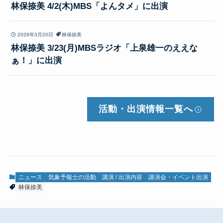
林保捺美 4/2(木)MBS「よんタメ」に出演
2026年3月20日
林保捺美
林保捺美 3/23(月)MBSラジオ「上泉雄一のええな
ぁ！」に出演
活動・出演情報
一覧へ
ニュース
気象予報士の活動
講演 / 出演内容
講演会・イベント出演
林保捺美