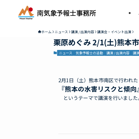
ホーム
ニュース
講演 / 出演内容
講演会・イベント出演
栗原めぐみ 2/1(土)熊
ニュース
気象予報士の活動
講演 / 出演内容
講
2月1日（土）熊本市南区で行われ
『熊本の水害リスクと傾向
というテーマで講演を行いました