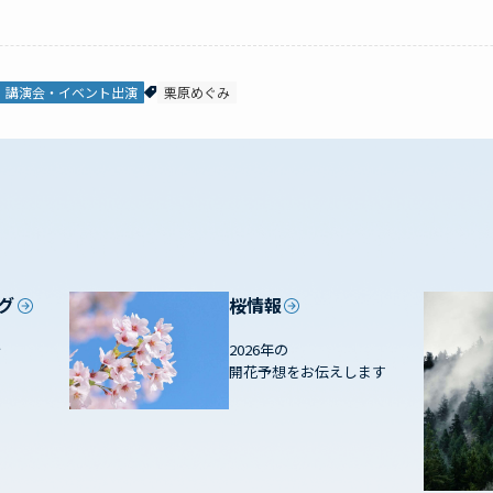
講演会・イベント出演
栗原めぐみ
グ
桜情報
を
2026年の
開花予想をお伝えします